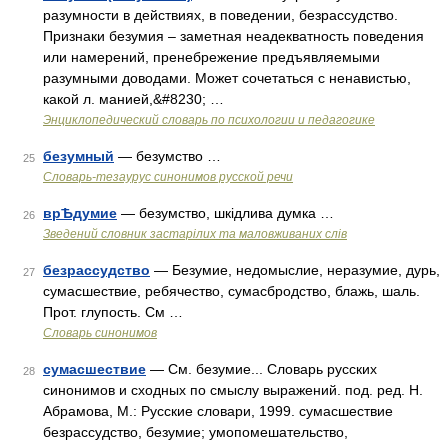
разумности в действиях, в поведении, безрассудство.
Признаки безумия – заметная неадекватность поведения
или намерений, пренебрежение предъявляемыми
разумными доводами. Может сочетаться с ненавистью,
какой л. манией,&#8230; …
Энциклопедический словарь по психологии и педагогике
безумный
— безумство …
25
Словарь-тезаурус синонимов русской речи
врѢдумие
— безумство, шкідлива думка …
26
Зведений словник застарілих та маловживаних слів
безрассудство
— Безумие, недомыслие, неразумие, дурь,
27
сумасшествие, ребячество, сумасбродство, блажь, шаль.
Прот. глупость. См …
Словарь синонимов
сумасшествие
— См. безумие... Словарь русских
28
синонимов и сходных по смыслу выражений. под. ред. Н.
Абрамова, М.: Русские словари, 1999. сумасшествие
безрассудство, безумие; умопомешательство,