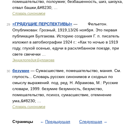
помешательство, полоумие; безбашенность, шиз, шизуха,
отвал башки,&#8230; …
Словарь синонимов
«ГРЯДУЩИЕ ПЕРСПЕКТИВЫ»
— Фельетон.
29
Опубликован: Грозный, 1919,13/26 ноября. Это первая
публикация Булгакова. Историю создания Г. п. писатель
изложил в автобиографии 1924 г.: «Как то ночью в 1919
году, глухой осенью, едучи в расхлябанном поезде, при
свете свечечки …
Энциклопедия Булгакова
безумие
— Сумасшествие, помешательство, мания. См.
30
глупость... Словарь русских синонимов и сходных по
смыслу выражений. под. ред. Н. Абрамова, М.: Русские
словари, 1999. безумие безумность, безумство,
помешательство, психоз, сумасшествие, отемнение
ума,&#8230; …
Словарь синонимов
Страницы
←
Предыдущая
Следующая
→