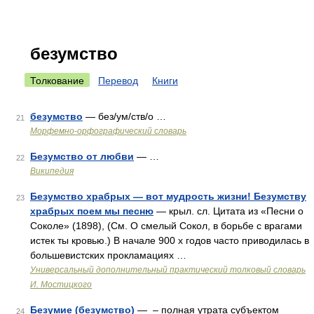
безумство
Толкование
Перевод
Книги
безумство
— без/ум/ств/о …
21
Морфемно-орфографический словарь
Безумство от любви
— …
22
Википедия
Безумство храбрых — вот мудрость жизни! Безумству
23
храбрых поем мы песню
— крыл. сл. Цитата из «Песни о
Соколе» (1898), (См. О смелый Сокол, в борьбе с врагами
истек ты кровью.) В начале 900 х годов часто приводилась в
большевистских прокламациях …
Универсальный дополнительный практический толковый словарь
И. Мостицкого
Безумие (безумство)
— – полная утрата субъектом
24